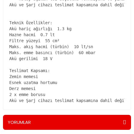
Akü ve Şarj cihazı teslimat kapsamına dahil değildir.
Teknik Özellikler:

Akü hariç ağırlığı  1.3 kg

Hazne hacmi  0.7 lt

Filtre yüzeyi  55 cm²

Maks. akış hacmi (türbin)  10 lt/sn

Maks. emme basıncı (türbin)  60 mbar

Akü gerilimi  18 V 

Teslimat Kapsamı:

Zemin memesi  

Esnek uzatma hortumu  

Derz memesi  

2 x emme borusu 

Akü ve Şarj cihazı teslimat kapsamına dahil değildir
YORUMLAR