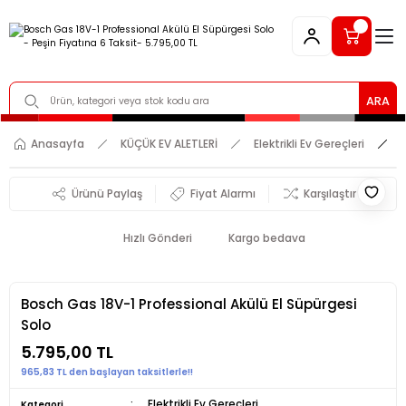
ARA
Anasayfa
KÜÇÜK EV ALETLERİ
Elektrikli Ev Gereçleri
Ürünü Paylaş
Fiyat Alarmı
Karşılaştır
Hızlı Gönderi
Kargo bedava
Bosch Gas 18V-1 Professional Akülü El Süpürgesi
Solo
5.795,00 TL
965,83 TL den başlayan taksitlerle!!
Elektrikli Ev Gereçleri
Kategori