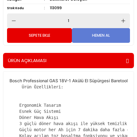
113099
Stok Kodu
SEPETE EKLE
HEMEN AL
ÜRÜN AÇIKLAMASI
Bosch Professional GAS 18V-1 Akülü El Süpürgesi Baretool
     Ürün Özellikleri:

    Ergonomik Tasarım

    Esnek Güç Sistemi

    Döner Hava Akışı

    3 güçlü döner hava akışı ile yüksek temizlik ver
    Güçlü motor her Ah için 7 dakika daha fazla çalı
    Kolay açılan toz boşaltma fonksiyonu ve yıkanabi