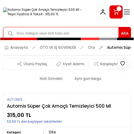
ARA
Anasayfa
OTO VE İŞ GÜVENLİĞİ
Oto
Automix Süper 
Ürünü Paylaş
Fiyat Alarmı
Karşılaştır
Hızlı Gönderi
Aynı gün kargo
AUTOMİX
Automix Süper Çok Amaçlı Temizleyici 500 Ml
315,00 TL
52,50 TL den başlayan taksitlerle!!
Oto
Kategori