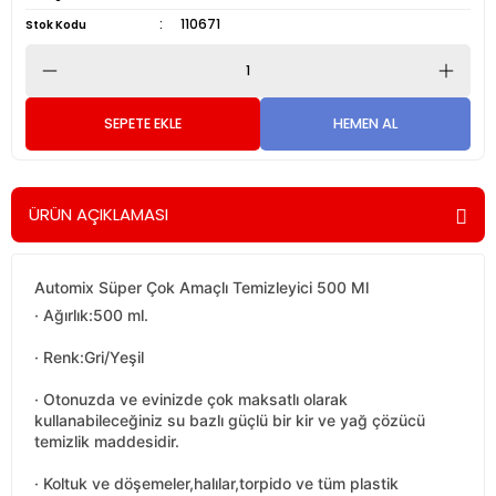
110671
Stok Kodu
SEPETE EKLE
HEMEN AL
ÜRÜN AÇIKLAMASI
Automix Süper Çok Amaçlı Temizleyici 500 Ml
· Ağırlık:500 ml.
· Renk:Gri/Yeşil
· Otonuzda ve evinizde çok maksatlı olarak
kullanabileceğiniz su bazlı güçlü bir kir ve yağ çözücü
temizlik maddesidir.
· Koltuk ve döşemeler,halılar,torpido ve tüm plastik