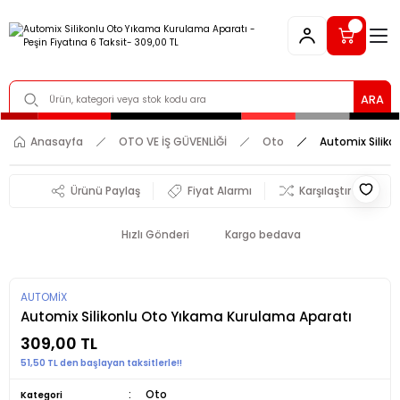
ARA
Anasayfa
OTO VE İŞ GÜVENLİĞİ
Oto
Automix Siliko
Ürünü Paylaş
Fiyat Alarmı
Karşılaştır
Hızlı Gönderi
Kargo bedava
AUTOMİX
Automix Silikonlu Oto Yıkama Kurulama Aparatı
309,00 TL
51,50 TL den başlayan taksitlerle!!
Oto
Kategori