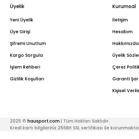
Üyelik
Kurumsal
Yeni Üyelik
İletişim
Üye Girişi
Hesabım
Şifremi Unuttum
Hakkımızda
Kargo Sorgula
Üyelik Sözl
İşlem Rehberi
Çerez Politi
Gizlilik Koşulları
Garanti Şart
Kişisel Veri
2025 ©
hausport.com
| Tüm Hakları Saklıdır.
Kredi kartı bilgileriniz 256Bit SSL sertifikası ile korunmakta