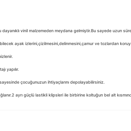
cu dayanıklı vinil malzemeden meydana gelmiştir.Bu sayede uzun süre
şabilecek ayak izlerini,çizilmesini,delinmesini,çamur ve tozlardan ko
izlenir.
ajı yapılır.
 sayesinde çocuğunuzun ihtiyaçlarını depolayabilirsiniz.
lanır.2 ayrı güçlü lastikli klipsleri ile birbirine koltuğun bel alt kısmı