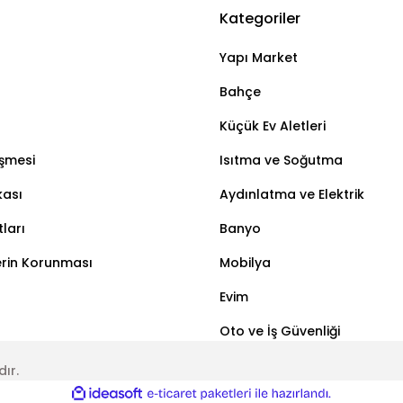
Kategoriler
Bu ürüne ilk yorumu siz yapın!
Yapı Market
Yorum Yaz
Bahçe
Küçük Ev Aletleri
eşmesi
Isıtma ve Soğutma
kası
Aydınlatma ve Elektrik
ları
Banyo
lerin Korunması
Mobilya
Evim
Oto ve İş Güvenliği
dır.
ile
ideasoft
e-