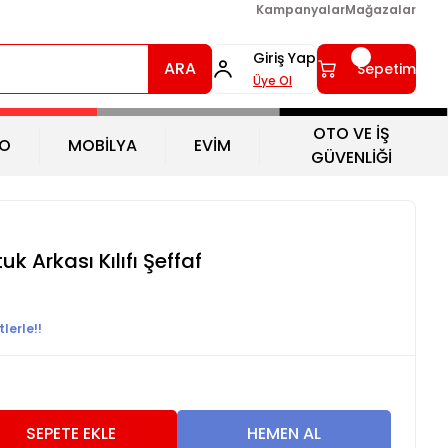
Kampanyalar
Mağazalar
Giriş Yap
ARA
Sepetim
Üye Ol
OTO VE İŞ
O
MOBİLYA
EVİM
GÜVENLİĞİ
k Arkası Kılıfı Şeffaf
lerle!!
2
SEPETE EKLE
HEMEN AL