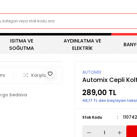
ISITMA VE
AYDINLATMA VE
BANY
SOĞUTMA
ELEKTRİK
AUTOMİX
rmı
Karşılaştır
Automix Cepli Koltu
289,00 TL
rgo bedava
48,17 TL den başlayan taksit
11074
Stok Kodu