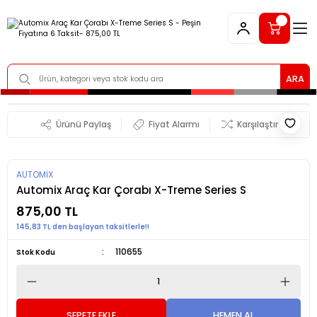
ARA
Ürünü Paylaş
Fiyat Alarmı
Karşılaştır
AUTOMİX
Automix Araç Kar Çorabı X-Treme Series S
875,00 TL
145,83 TL den başlayan taksitlerle!!
110655
Stok Kodu
SEPETE EKLE
HEMEN AL