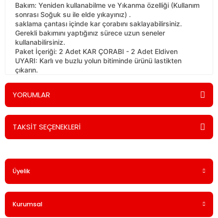
Bakım: Yeniden kullanabilme ve Yıkanma özelliği (Kullanım
sonrası Soğuk su ile elde yıkayınız) .
saklama çantası içinde kar çorabını saklayabilirsiniz.
Gerekli bakımını yaptığınız sürece uzun seneler
kullanabilirsiniz.
Paket İçeriği: 2 Adet KAR ÇORABI - 2 Adet Eldiven
UYARI: Karlı ve buzlu yolun bitiminde ürünü lastikten
çıkarın.
YORUMLAR
TAKSİT SEÇENEKLERİ
Bu ürüne ilk yorumu siz yapın!
Üyelik
Yorum Yaz
Kurumsal