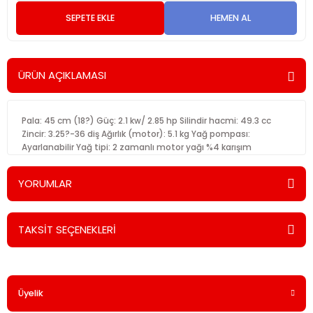
SEPETE EKLE
HEMEN AL
ÜRÜN AÇIKLAMASI
Pala: 45 cm (18?) Güç: 2.1 kw/ 2.85 hp Silindir hacmi: 49.3 cc
Zincir: 3.25?-36 diş Ağırlık (motor): 5.1 kg Yağ pompası:
Ayarlanabilir Yağ tipi: 2 zamanlı motor yağı %4 karışım
YORUMLAR
TAKSİT SEÇENEKLERİ
Bu ürüne ilk yorumu siz yapın!
Üyelik
Yorum Yaz