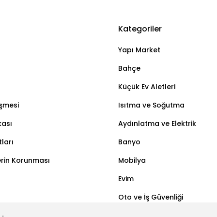
Kategoriler
Bu ürüne ilk yorumu siz yapın!
Yapı Market
Yorum Yaz
Bahçe
Küçük Ev Aletleri
eşmesi
Isıtma ve Soğutma
kası
Aydınlatma ve Elektrik
ları
Banyo
lerin Korunması
Mobilya
Evim
Oto ve İş Güvenliği