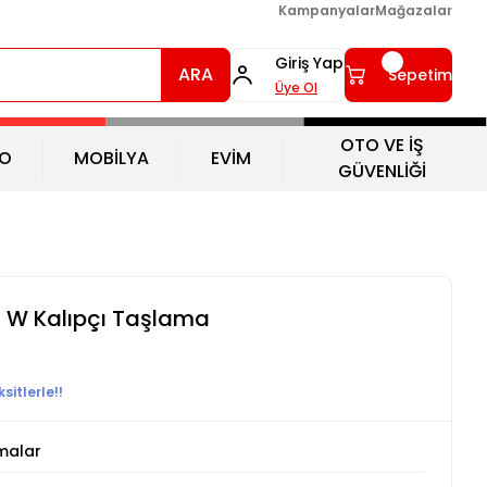
Kampanyalar
Mağazalar
Giriş Yap
ARA
Sepetim
Üye Ol
OTO VE İŞ
O
MOBİLYA
EVİM
GÜVENLİĞİ
0 W Kalıpçı Taşlama
sitlerle!!
malar