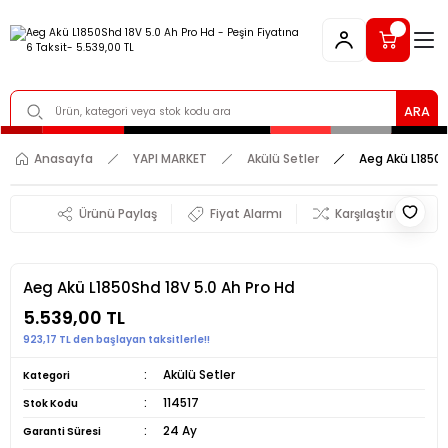
ARA
Anasayfa
YAPI MARKET
Akülü Setler
Aeg Akü L1850S
Ürünü Paylaş
Fiyat Alarmı
Karşılaştır
Aeg Akü L1850Shd 18V 5.0 Ah Pro Hd
5.539,00 TL
923,17 TL den başlayan taksitlerle!!
Akülü Setler
Kategori
114517
Stok Kodu
24 Ay
Garanti Süresi