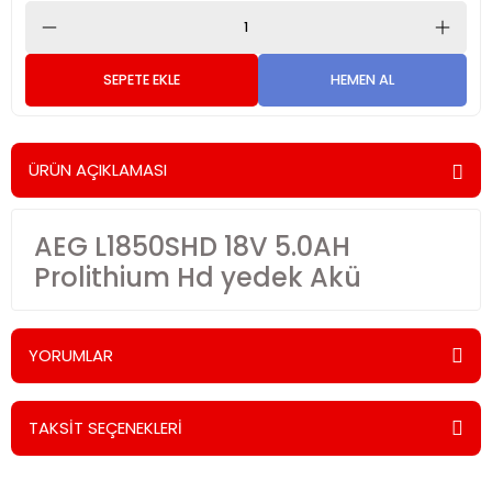
SEPETE EKLE
HEMEN AL
ÜRÜN AÇIKLAMASI
AEG L1850SHD 18V 5.0AH
Prolithium Hd yedek Akü
YORUMLAR
TAKSİT SEÇENEKLERİ
Bu ürüne ilk yorumu siz yapın!