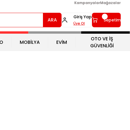
Kampanyalar
Mağazalar
Giriş Yap
ARA
Sepetim
Üye Ol
OTO VE İŞ
O
MOBİLYA
EVİM
GÜVENLİĞİ