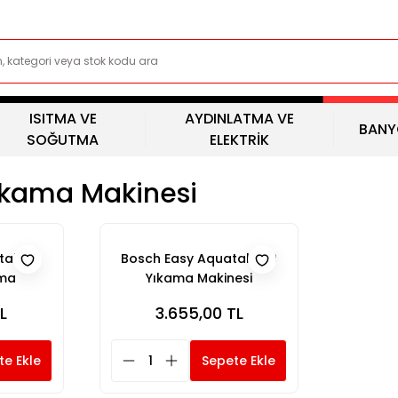
ISITMA VE
AYDINLATMA VE
BANY
SOĞUTMA
ELEKTRİK
Yıkama Makinesi
ak 110
Bosch Easy Aquatak 100
ama
Yıkama Makinesi
L
3.655,00 TL
te Ekle
Sepete Ekle