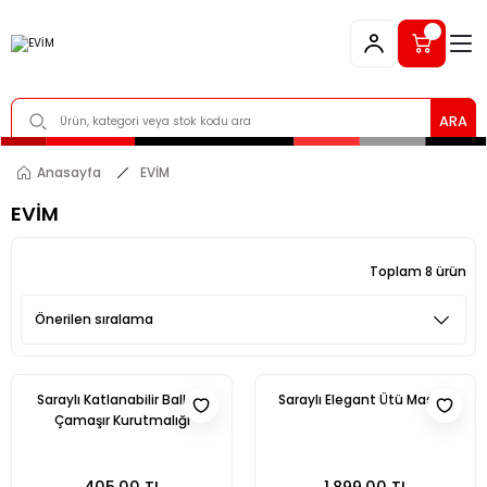
ARA
Anasayfa
EVİM
EVİM
Toplam 8 ürün
Saraylı Katlanabilir Balkon
Saraylı Elegant Ütü Masası
Çamaşır Kurutmalığı
405,00 TL
1.899,00 TL