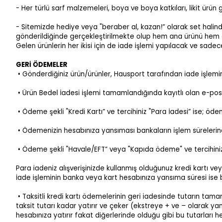
- Her türlü sarf malzemeleri, boya ve boya katkıları, likit ürün 
- Sitemizde hediye veya "beraber al, kazan!” olarak set halind
gönderildiğinde gerçekleştirilmekte olup hem ana ürünü hem d
Gelen ürünlerin her ikisi için de iade işlemi yapılacak ve sade
GERİ ÖDEMELER
• Gönderdiğiniz ürün/ürünler, Hausport tarafından iade işlemi
• Ürün Bedel İadesi işlemi tamamlandığında kayıtlı olan e-post
• Ödeme şekli "Kredi Kartı” ve tercihiniz "Para İadesi” ise; öde
• Ödemenizin hesabınıza yansıması bankaların işlem sürelerine g
• Ödeme şekli "Havale/EFT” veya "Kapıda ödeme" ve tercihiniz 
Para iadeniz alışverişinizde kullanmış olduğunuz kredi kartı 
İade işleminin banka veya kart hesabınıza yansıma süresi ise 
• Taksitli kredi kartı ödemelerinin geri iadesinde tutarın tam
taksit tutarı kadar yatırır ve çeker (ekstreye + ve – olarak yan
hesabınıza yatırır fakat diğerlerinde olduğu gibi bu tutarları