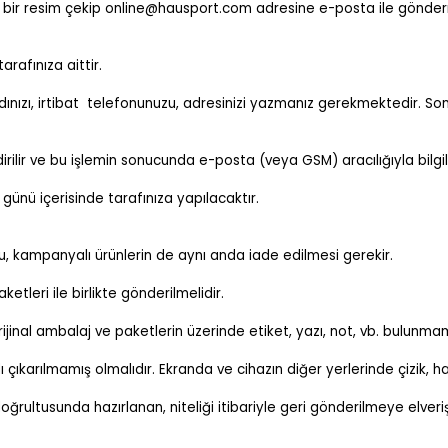
eren bir resim çekip online@hausport.com adresine e-posta ile gö
rafınıza aittir.
nızı, irtibat telefonunuzu, adresinizi yazmanız gerekmektedir. Son o
rilir ve bu işlemin sonucunda e-posta (veya GSM) aracılığıyla bilgilen
günü içerisinde tarafınıza yapılacaktır.
u, kampanyalı ürünlerin de aynı anda iade edilmesi gerekir.
etleri ile birlikte gönderilmelidir.
jinal ambalaj ve paketlerin üzerinde etiket, yazı, not, vb. bulunmam
 çıkarılmamış olmalıdır. Ekranda ve cihazın diğer yerlerinde çizik, h
ı doğrultusunda hazırlanan, niteliği itibariyle geri gönderilmeye el