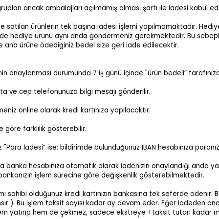
grupları ancak ambalajları açılmamış olması şartı ile iadesi kabul edil
e satılan ürünlerin tek başına iadesi işlemi yapılmamaktadır. Hediye
e hediye ürünü aynı anda göndermeniz gerekmektedir. Bu sebeple h
ce ana ürüne ödediğiniz bedel size geri iade edilecektir.
nin onaylanması durumunda 7 iş günü içinde "ürün bedeli” tarafınız
a ve cep telefonunuza bilgi mesajı gönderilir.
meniz online olarak kredi kartınıza yapılacaktır.
öre farklılık gösterebilir.
"Para İadesi” ise; bildirimde bulunduğunuz IBAN hesabınıza paranız
veya banka hesabınıza otomatik olarak iadenizin onaylandığı anda ya
bankanızın işlem sürecine göre değişkenlik gösterebilmektedir.
amı sahibi olduğunuz kredi kartınızın bankasına tek seferde ödenir.
sır ). Bu işlem taksit sayısı kadar ay devam eder. Eğer iadeden önce 
 hem yatırıp hem de çekmez, sadece ekstreye +taksit tutarı kadar meb