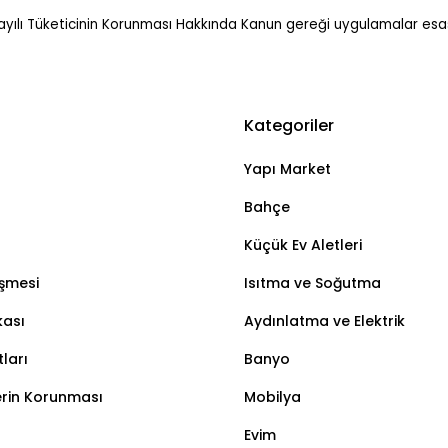
 sayılı Tüketicinin Korunması Hakkında Kanun gereği uygulamalar esas
Kategoriler
Yapı Market
Bahçe
Küçük Ev Aletleri
eşmesi
Isıtma ve Soğutma
kası
Aydınlatma ve Elektrik
ları
Banyo
lerin Korunması
Mobilya
Evim