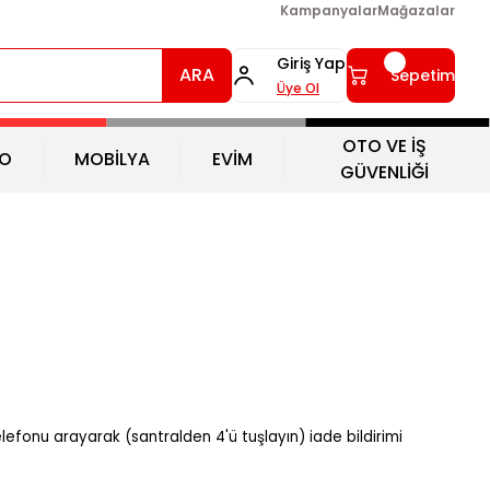
Kampanyalar
Mağazalar
Giriş Yap
ARA
Sepetim
Üye Ol
OTO VE İŞ
O
MOBİLYA
EVİM
GÜVENLİĞİ
efonu arayarak (santralden 4'ü tuşlayın) iade bildirimi