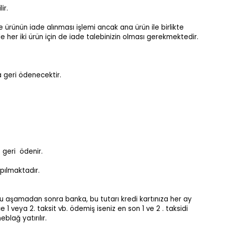
ir.
 ürünün iade alınması işlemi ancak ana ürün ile birlikte
er iki ürün için de iade talebinizin olması gerekmektedir.
a geri ödenecektir.
 geri ödenir.
pılmaktadır.
 Bu aşamadan sonra banka, bu tutarı kredi kartınıza her ay
1 veya 2. taksit vb. ödemiş iseniz en son 1 ve 2 . taksidi
lağ yatırılır.