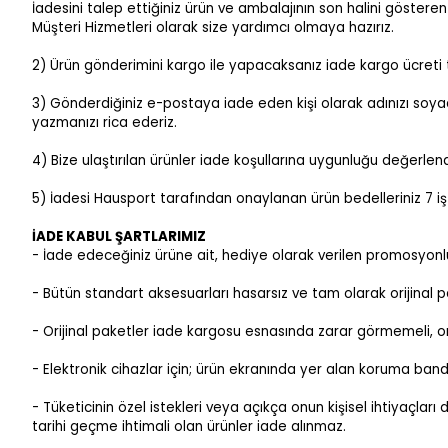
İadesini talep ettiğiniz ürün ve ambalajının son halini göst
Müşteri Hizmetleri olarak size yardımcı olmaya hazırız.
2) Ürün gönderimini kargo ile yapacaksanız iade kargo ücreti ta
3) Gönderdiğiniz e-postaya iade eden kişi olarak adınızı soyadı
yazmanızı rica ederiz.
4) Bize ulaştırılan ürünler iade koşullarına uygunluğu değerlendi
5) İadesi Hausport tarafından onaylanan ürün bedelleriniz 7 iş 
İADE KABUL ŞARTLARIMIZ
- İade edeceğiniz ürüne ait, hediye olarak verilen promosyonl
- Bütün standart aksesuarları hasarsız ve tam olarak orijinal pak
- Orijinal paketler iade kargosu esnasında zarar görmemeli, ori
- Elektronik cihazlar için; ürün ekranında yer alan koruma bandı
- Tüketicinin özel istekleri veya açıkça onun kişisel ihtiyaçlar
tarihi geçme ihtimali olan ürünler iade alınmaz.