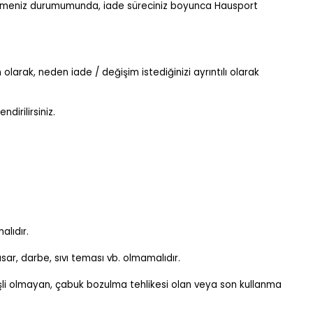
ndermeniz durumumunda, iade süreciniz boyunca Hausport
larak, neden iade / değişim istediğinizi ayrıntılı olarak
dirilirsiniz.
alıdır.
asar, darbe, sıvı teması vb. olmamalıdır.
verişli olmayan, çabuk bozulma tehlikesi olan veya son kullanma