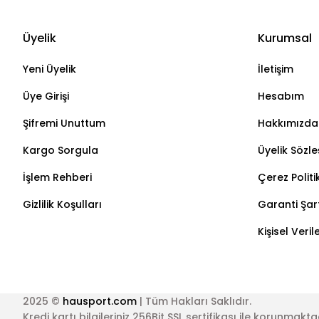
Üyelik
Kurumsal
Yeni Üyelik
İletişim
Üye Girişi
Hesabım
Şifremi Unuttum
Hakkımızda
Kargo Sorgula
Üyelik Sözl
İşlem Rehberi
Çerez Politi
Gizlilik Koşulları
Garanti Şart
Kişisel Veri
2025 ©
hausport.com
| Tüm Hakları Saklıdır.
Kredi kartı bilgileriniz 256Bit SSL sertifikası ile korunmakta