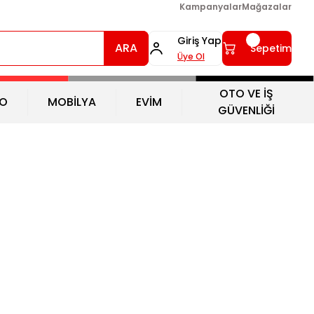
Kampanyalar
Mağazalar
Giriş Yap
ARA
Sepetim
Üye Ol
OTO VE İŞ
O
MOBİLYA
EVİM
GÜVENLİĞİ