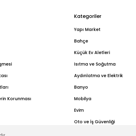
Kategoriler
Yapı Market
Bahçe
Küçük Ev Aletleri
eşmesi
Isıtma ve Soğutma
kası
Aydınlatma ve Elektrik
ları
Banyo
lerin Korunması
Mobilya
Evim
Oto ve İş Güvenliği
dır.