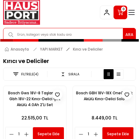
0
ARA
Anasayfa
YAPI MARKET
Kırıcı ve Deliciler
Kırıcı ve Deliciler
FİLTRELE
(4)
SIRALA
Bosch Gws 18V-8 Taşlama +
Bosch GBH 18V-18X OneChuck
Gbh 18V-22 Kırıcı-Delici Çift
Akülü Kırıcı-Delici Solo
Akülü 4.0Ah 2'Li Set
22.515,00 TL
8.449,00 TL
Sepete Ekle
Sepete Ekle